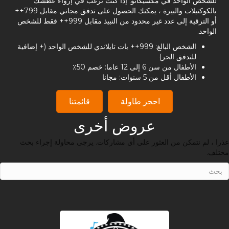
للشخص الواحد في مكسيكانو. إذا كنت ترغب في إرواء عطشك
بالكوكتيلات والبيرة ، يمكنك الحصول على تدفق مجاني مقابل 799++
أو الترقية إلى عدد غير محدود من النبيذ مقابل 999++ فقط للشخص
الواحد.
الشخص البالغ: 999++ بات تايلاندي للشخص الواحد (+ إضافية
للتدفق الحر)
الأطفال من سن 6 إلى 12 عاما: خصم 50٪
الأطفال أقل من 5 سنوات: مجانا
احجز طاولة
قائمتنا
عروض أخرى
عذرا ، لم نتمكن من العثور على أي مشاركات. يرجى محاولة إجراء بحث
مختلف.