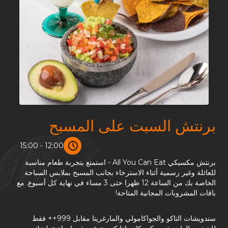
برنتش السبت على المسبح
12:00 - 15:00
برنتش مكسيكي All You Can Eat - استمتع بتجربة طعام مناسبة
للعائلة وغير رسمية أثناء الاسترخاء بجانب المسبح بملابس السباحة
الخاصة بك من الساعة 12 ظهرا حتى 3 مساء في نهاية كل أسبوع. مع
باقات المشروبات المجانية المتاحة!
سندويشات التاكو والجواكامولي والمارغريتا مقابل 999++ فقط