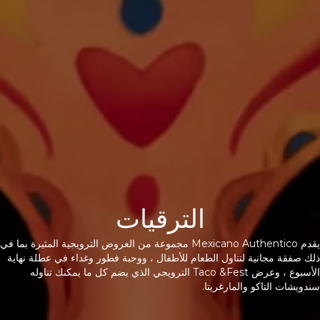
الترقيات
يقدم Mexicano Authentico مجموعة من العروض الترويجية المثيرة بما في
ذلك صفقة مجانية لتناول الطعام للأطفال ، ووجبة فطور وغداء في عطلة نهاية
الأسبوع ، وعرض Taco &Fest الترويجي الذي يضم كل ما يمكنك تناوله
سندويشات التاكو والمارغريتا.